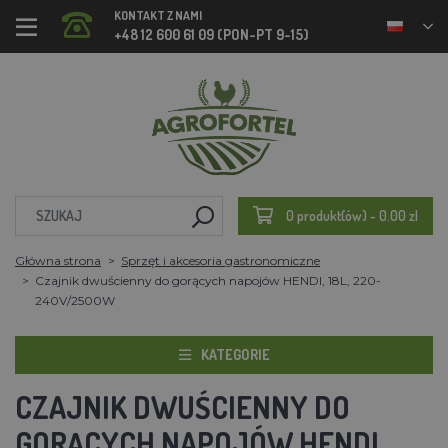
KONTAKT Z NAMI
+48 12 600 61 09 (PON-PT 9-15)
0 produkt(ów) - 0.00 zl
Główna strona
Sprzęt i akcesoria gastronomiczne
Czajnik dwuścienny do gorących napojów HENDI, 18L, 220-
240V/2500W
KATEGORIE
CZAJNIK DWUŚCIENNY DO
GORĄCYCH NAPOJÓW HENDI,