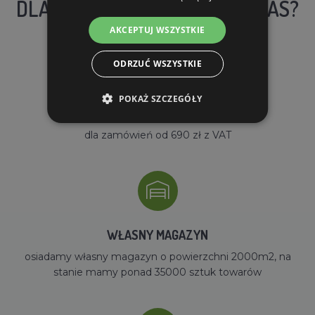
DLACZEGO WARTO KUPIĆ U NAS?
AKCEPTUJ WSZYSTKIE
ODRZUĆ WSZYSTKIE
POKAŻ SZCZEGÓŁY
DARMOWA WYSYŁKA
dla zamówień od 690 zł z VAT
WŁASNY MAGAZYN
osiadamy własny magazyn o powierzchni 2000m2, na
stanie mamy ponad 35000 sztuk towarów