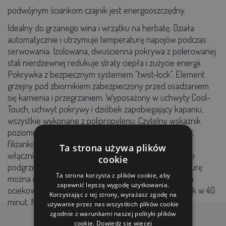
podwójnym ściankom czajnik jest energooszczędny.
Idealny do grzanego wina i wrzątku na herbatę. Działa
automatycznie i utrzymuje temperaturę napojów podczas
serwowania. Izolowana, dwuścienna pokrywa z polerowanej
stali nierdzewnej redukuje straty ciepła i zużycie energii.
Pokrywka z bezpiecznym systemem "twist-lock". Element
grzejny pod zbiornikiem zabezpieczony przed osadzaniem
się kamienia i przegrzaniem. Wyposażony w uchwyty Cool-
Touch, uchwyt pokrywy i dzióbek zapobiegający kapaniu,
wszystkie wykonane z polipropylenu. Czytelny wskaźnik
poziomu napełnienia w litrach. Maksymalna wysokość
filiżanki: 130 mm (bez tacki ociekowej). Z
Ta strona używa plików
włącznikiem/wyłącznikiem i lampkami kontrolnymi do
cookie
podgrzewania i rozwiązywania problemów. Temperaturę
Ta strona korzysta z plików cookie, aby
można regulować w zakresie od 30°C do 100°C. Tacka
zapewnić lepszą wygodę użytkowania.
ociekowa w zestawie. Przygotowuje około 60 filiżanek w 40
Korzystając z tej strony, wyrażasz zgodę na
minut. Nie nadaje się do mleka czekoladowego.
używanie przez nas wszystkich plików cookie
zgodnie z warunkami naszej polityki plików
cookie.
Dowiedz się więcej