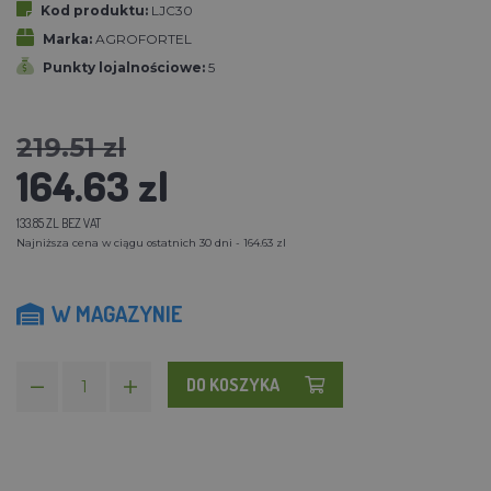
Kod produktu:
LJC30
Marka:
AGROFORTEL
Punkty lojalnościowe:
5
219.51 zl
164.63 zl
133.85 ZL BEZ VAT
Najniższa cena w ciągu ostatnich 30 dni - 164.63 zl
W MAGAZYNIE
DO KOSZYKA