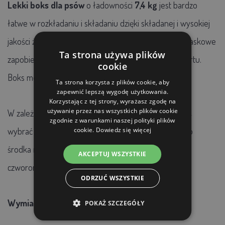
Lekki boks dla psów
o ładowności
7,4 kg
jest bardzo
łatwe w rozkładaniu i składaniu dzięki składanej i wysokiej
jakości żelaznej konstrukcji. Dodatkowe zapięcia zatrzaskowe
Ta strona używa plików
zapobiegają rozpadaniu się pudełka podczas transportu.
cookie
Boks można łatwo złożyć, aby zaoszczędzić miejsce.
Ta strona korzysta z plików cookie, aby
zapewnić lepszą wygodę użytkowania.
Korzystając z tej strony, wyrażasz zgodę na
używanie przez nas wszystkich plików cookie
W zależności od wielkości Twojego pupila, powinieneś
zgodnie z warunkami naszej polityki plików
wybrać boks, aby Twój pies mógł stać i leżeć. Włóż do
cookie.
Dowiedz się więcej
środka miękką poduszkę (brak w zestawie), aby twój
AKCEPTUJ WSZYSTKIE
czworonożny przyjaciel poczuł się komfortowo.
ODRZUĆ WSZYSTKIE
Wymiary:
76 x 46 x 53 cm
POKAŻ SZCZEGÓŁY