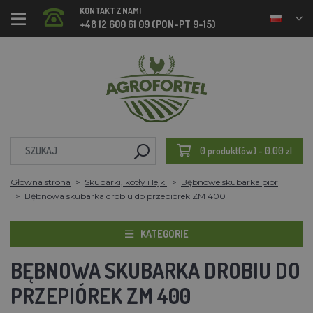
KONTAKT Z NAMI
+48 12 600 61 09 (PON-PT 9-15)
0 produkt(ów) - 0.00 zl
Główna strona
Skubarki, kotły i lejki
Bębnowe skubarka piór
Bębnowa skubarka drobiu do przepiórek ZM 400
KATEGORIE
BĘBNOWA SKUBARKA DROBIU DO
PRZEPIÓREK ZM 400