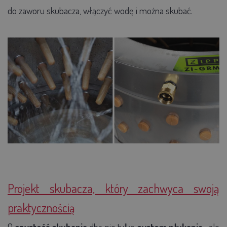
do zaworu
skubacza, włączyć wodę i można skubać.
Projekt skubacza, który zachwyca swoją
praktycznością
O
czystość skubania
dba nie tylko
system płukania
, ale