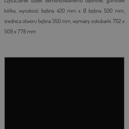
czyszczenie dzięki demontowalnemu bębnowi, gumowe
kółka, wysokość bębna 420 mm x Ø bębna 500 mm,
średnica otworu bębna 350 mm, wymiary oskubarki: 702 x
509 x 778 mm