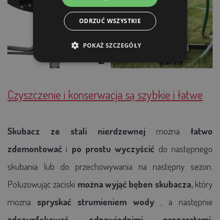
ODRZUĆ WSZYSTKIE
POKAŻ SZCZEGÓŁY
Czyszczenie i konserwacja są szybkie i łatwe
Skubacz ze stali nierdzewnej
można
łatwo
zdemontować
i
po prostu wyczyścić
do następnego
skubania lub do przechowywania na następny sezon.
Poluzowując zaciski
można wyjąć bęben skubacza,
który
można
spryskać strumieniem wody
, a następnie
zdezynfekować odpowiednimi preparatami.