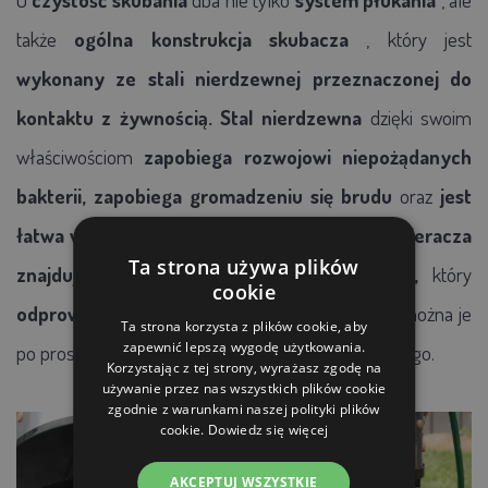
także
ogólna konstrukcja skubacza
, który jest
wykonany ze
stali nierdzewnej przeznaczonej do
kontaktu z żywnością.
Stal nierdzewna
dzięki swoim
właściwościom
zapobiega rozwojowi niepożądanych
bakterii,
zapobiega gromadzeniu się brudu
oraz
jest
łatwa w czyszczeniu i dezynfekcji.
Na dnie zbieracza
Ta strona używa plików
znajduje się praktyczny odpływ spustowy,
który
cookie
odprowadza wodę i brud z bębna zbieracza
i można je
Ta strona korzysta z plików cookie, aby
zapewnić lepszą wygodę użytkowania.
po prostu zebrać do dowolnego pojemnika zbiorczego.
Korzystając z tej strony, wyrażasz zgodę na
używanie przez nas wszystkich plików cookie
zgodnie z warunkami naszej polityki plików
cookie.
Dowiedz się więcej
AKCEPTUJ WSZYSTKIE