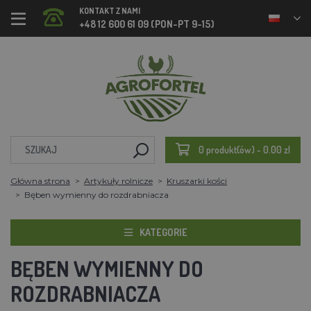
KONTAKT Z NAMI
+48 12 600 61 09 (PON-PT 9-15)
0 produkt(ów) - 0.00 zl
Główna strona
Artykuły rolnicze
Kruszarki kości
Bęben wymienny do rozdrabniacza
KATEGORIE
BĘBEN WYMIENNY DO
ROZDRABNIACZA