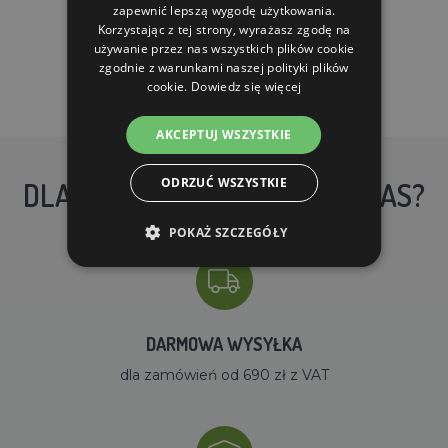
zapewnić lepszą wygodę użytkowania.
DO KOSZYKA
Korzystając z tej strony, wyrażasz zgodę na
używanie przez nas wszystkich plików cookie
zgodnie z warunkami naszej polityki plików
cookie.
Dowiedz się więcej
AKCEPTUJ WSZYSTKIE
ODRZUĆ WSZYSTKIE
DLACZEGO WARTO KUPIĆ U NAS?
POKAŻ SZCZEGÓŁY
DARMOWA WYSYŁKA
dla zamówień od 690 zł z VAT