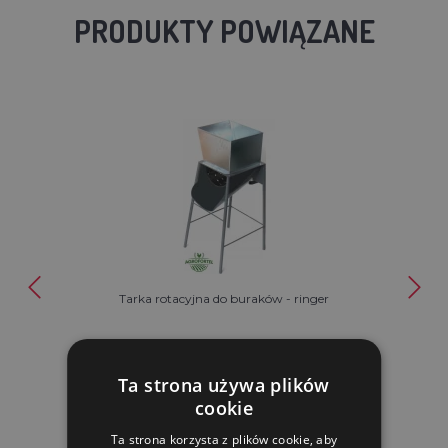
PRODUKTY POWIĄZANE
Tarka rotacyjna do buraków - ringer
174.60 zl
Ta strona używa plików
cookie
W MAGAZYNIE
Ta strona korzysta z plików cookie, aby