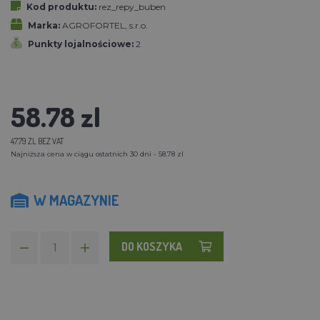
Kod produktu:
rez_repy_buben
Marka:
AGROFORTEL, s.r.o.
Punkty lojalnościowe:
2
58.78 zl
47.79 ZL BEZ VAT
Najniższa cena w ciągu ostatnich 30 dni - 58.78 zl
W MAGAZYNIE
DO KOSZYKA