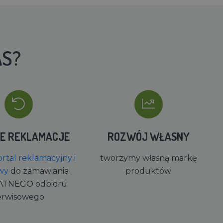
AS?
IE REKLAMACJE
ROZWÓJ WŁASNY
rtal reklamacyjny i
tworzymy własną markę
wy
do zamawiania
produktów
ATNEGO odbioru
erwisowego