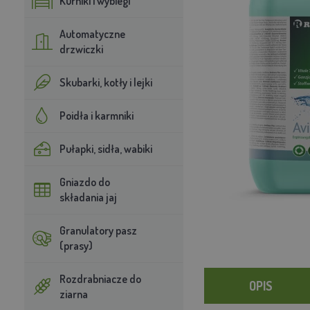
Kurniki i wybiegi
Automatyczne
drzwiczki
Skubarki, kotły i lejki
Poidła i karmniki
Pułapki, sidła, wabiki
Gniazdo do
składania jaj
Granulatory pasz
(prasy)
Rozdrabniacze do
OPIS
ziarna