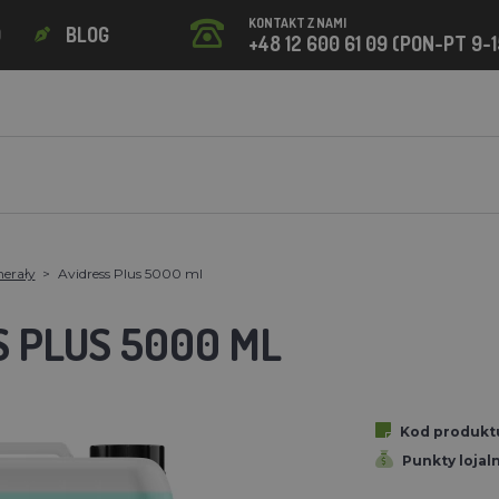
KONTAKT Z NAMI
O
BLOG
+48 12 600 61 09 (PON-PT 9-1
nerały
Avidress Plus 5000 ml
S PLUS 5000 ML
Kod produkt
Punkty lojal