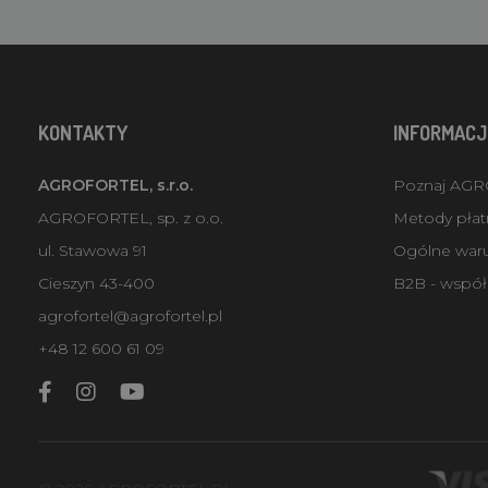
KONTAKTY
INFORMACJ
AGROFORTEL, s.r.o.
Poznaj AG
AGROFORTEL, sp. z o.o.
Metody płatn
ul. Stawowa 91
Ogólne war
Cieszyn 43-400
B2B - współ
agrofortel@agrofortel.pl
+48 12 600 61 09