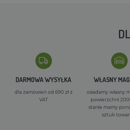
DL
DARMOWA WYSYŁKA
WŁASNY MA
dla zamówień od 690 zł z
osiadamy własny 
VAT
powierzchni 200
stanie mamy pon
sztuk towa