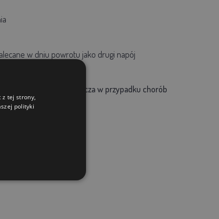
ia
zalecane
w dniu powrotu
jako
drugi napój
eczność leczenia, zwłaszcza w przypadku chorób
z tej strony,
zej polityki