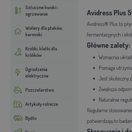
Sztuczne kwoki i
Avidress Plus 
ogrzewanie
Avidress® Plus
to pły
Woliery dla ptaków,
fermentacyjnych i eks
karmniki
Główne zalety:
Króliki, klatki dla
królików
Wzmacnia
układ
Pomaga utrzym
Ogrodzenia
elektryczne
Jest skuteczny 
Zwiększa
odpor
Pszczelarstwo
Naturalnie regul
Artykuły rolnicze
Regularne stosowanie
Bydło
potwierdzają to badan
Stosowanie i d