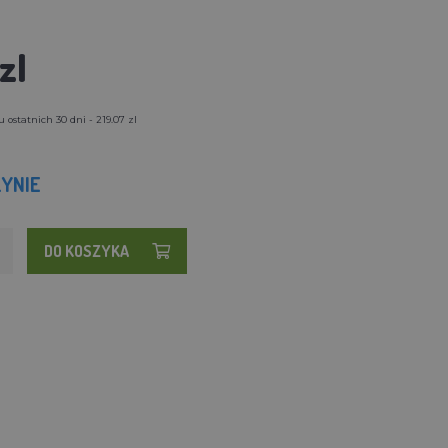
zl
 ostatnich 30 dni - 219.07 zl
YNIE
DO KOSZYKA