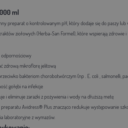
5000 ml
nny preparat o kontrolowanym pH, który dodaje się do paszy lub
traktów ziołowych (Herba-San Formel), które wspierają zdrowie i
 odpornościowy
ać
zdrową mikroflorę jelitową
przeciwko
bakteriom chorobotwórczym
(np
. E. coli
, salmonelli, 
ność
gołębi
na infekcje
uje i eliminuje zarazki z pożywienia i wody na dłuższą metę
 preparatu Avidress® Plus znacząco redukuje występowanie szko
ia laboratoryjne z wymazów.
awkowanie: