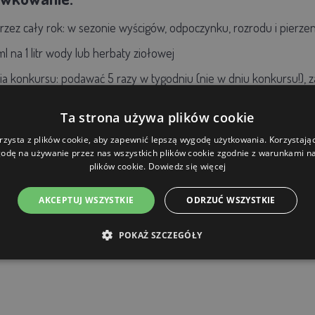
zez cały rok:
w sezonie wyścigów, odpoczynku, rozrodu i pierzen
ml na 1 litr wody lub herbaty ziołowej
ia konkursu:
podawać 5 razy w tygodniu (nie w dniu konkursu!), 
Ta strona używa plików cookie
a leków (np. Ronidazolu 10% Bt) Avidress® Plus zwiększa skut
rzysta z plików cookie, aby zapewnić lepszą wygodę użytkowania. Korzystając 
istki.
odę na używanie przez nas wszystkich plików cookie zgodnie z warunkami nas
plików cookie.
Dowiedz się więcej
AKCEPTUJ WSZYSTKIE
ODRZUĆ WSZYSTKIE
POKAŻ SZCZEGÓŁY