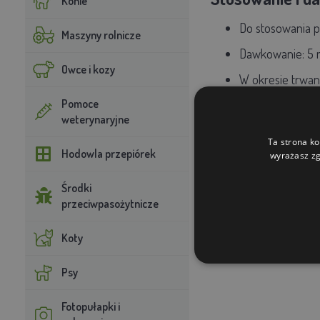
Konie
Do stosowania pr
Maszyny rolnicze
Dawkowanie:
5 
Owce i kozy
W okresie trwan
Zalecenie:
Pomoce
weterynaryjne
W przypadku podawani
Ta strona ko
wywołanych przez rzęs
Hodowla przepiórek
wyrażasz zg
Środki
przeciwpasożytnicze
Koty
Psy
Fotopułapki i