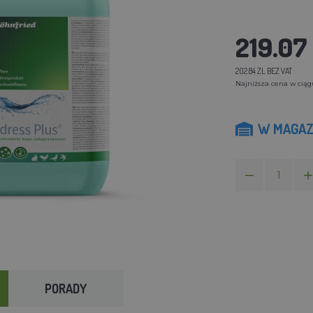
219.07 
202.84 ZL BEZ VAT
Najniższa cena w ciągu
W MAGAZ
PORADY