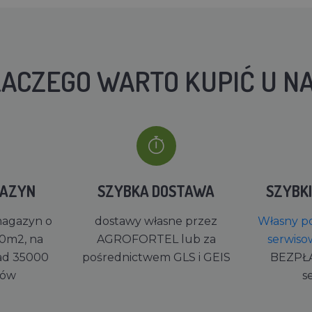
ACZEGO WARTO KUPIĆ U N
GAZYN
SZYBKA DOSTAWA
SZYBK
magazyn o
dostawy własne przez
Własny po
0m2, na
AGROFORTEL lub za
serwiso
ad 35000
pośrednictwem GLS i GEIS
BEZPŁ
rów
s