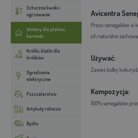
Sztuczne kwoki i
Avicentra Seneg
ogrzewanie
Proso senegalskie w k
Woliery dla ptaków,
ich naturalne zachowa
karmniki
Króliki, klatki dla
Używać:
królików
Zawieś kolby kukurydz
Ogrodzenia
elektryczne
Kompozycja:
Pszczelarstwo
100% senegalskie pro
Artykuły rolnicze
Bydło