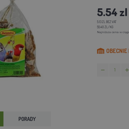
5.54 zl
5.13 ZL BEZ VAT
55.40 ZL/KG
Najniższa cena w ciągu 
OBECNIE
PORADY