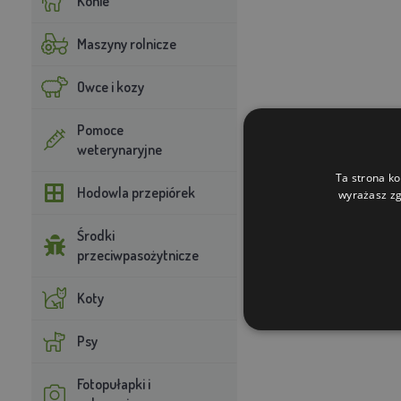
Konie
Maszyny rolnicze
Owce i kozy
Pomoce
weterynaryjne
Ta strona ko
Hodowla przepiórek
wyrażasz zg
Środki
przeciwpasożytnicze
Koty
Psy
Fotopułapki i