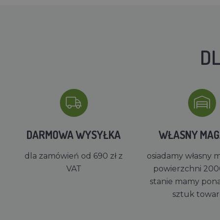
DL
DARMOWA WYSYŁKA
WŁASNY MA
dla zamówień od 690 zł z
osiadamy własny 
VAT
powierzchni 200
stanie mamy pon
sztuk towa