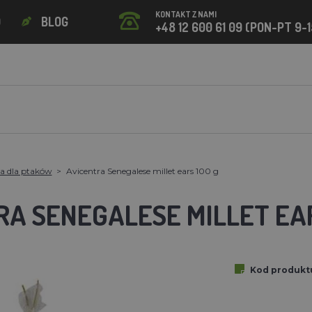
KONTAKT Z NAMI
O
BLOG
+48 12 600 61 09 (PON-PT 9-1
a dla ptaków
Avicentra Senegalese millet ears 100 g
RA SENEGALESE MILLET EAR
Kod produkt