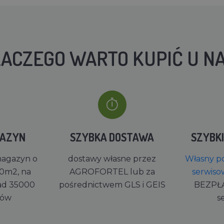
ACZEGO WARTO KUPIĆ U N
GAZYN
SZYBKA DOSTAWA
SZYBK
magazyn o
dostawy własne przez
Własny po
0m2, na
AGROFORTEL lub za
serwiso
ad 35000
pośrednictwem GLS i GEIS
BEZPŁ
rów
s