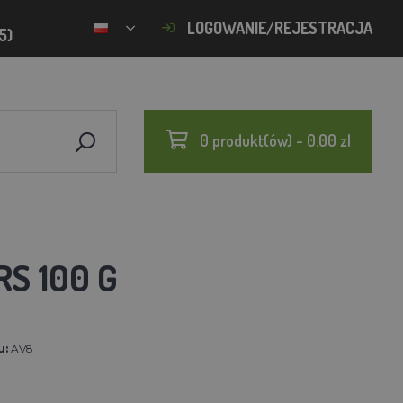
LOGOWANIE/REJESTRACJA
5)
0 produkt(ów) - 0.00 zl
S 100 G
u:
AV8