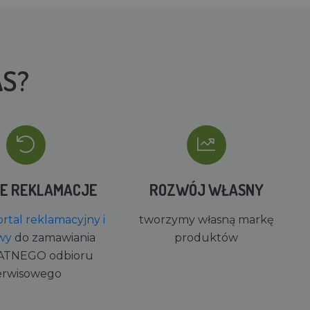
AS?
IE REKLAMACJE
ROZWÓJ WŁASNY
rtal reklamacyjny i
tworzymy własną markę
wy
do zamawiania
produktów
ATNEGO odbioru
erwisowego