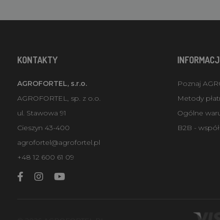
KONTAKTY
INFORMACJ
AGROFORTEL, s.r.o.
Poznaj AG
AGROFORTEL, sp. z o.o.
Metody płatn
ul. Stawowa 91
Ogólne war
Cieszyn 43-400
B2B - współ
agrofortel@agrofortel.pl
+48 12 600 61 09