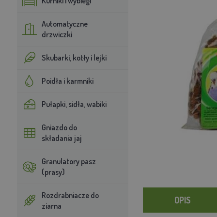
Kurniki i wybiegi
Automatyczne
drzwiczki
Skubarki, kotły i lejki
Poidła i karmniki
Pułapki, sidła, wabiki
Gniazdo do
składania jaj
Granulatory pasz
(prasy)
Rozdrabniacze do
OPIS
ziarna