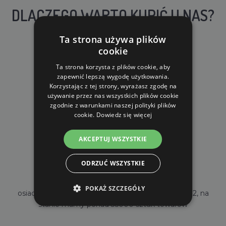
DLACZEGO WARTO KUPIĆ U NAS?
Ta strona używa plików
cookie
Ta strona korzysta z plików cookie, aby
zapewnić lepszą wygodę użytkowania.
Korzystając z tej strony, wyrażasz zgodę na
DARMOWA WYSYŁKA
używanie przez nas wszystkich plików cookie
zgodnie z warunkami naszej polityki plików
dla zamówień od 690 zł z VAT
cookie.
Dowiedz się więcej
AKCEPTUJ WSZYSTKIE
ODRZUĆ WSZYSTKIE
WŁASNY MAGAZYN
POKAŻ SZCZEGÓŁY
osiadamy własny magazyn o powierzchni 2000m2, na
stanie mamy ponad 35000 sztuk towarów