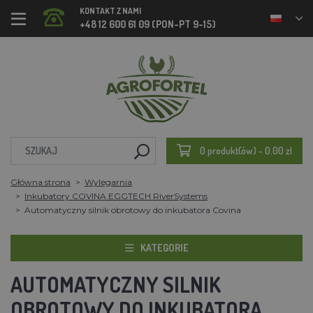
KONTAKT Z NAMI
+48 12 600 61 09 (PON-PT 9-15)
0 produkt(ów) - 0.00 zl
Główna strona
Wylęgarnia
Inkubatory COVINA EGGTECH RiverSystems
Automatyczny silnik obrotowy do inkubatora Covina
KATEGORIE
AUTOMATYCZNY SILNIK
OBROTOWY DO INKUBATORA