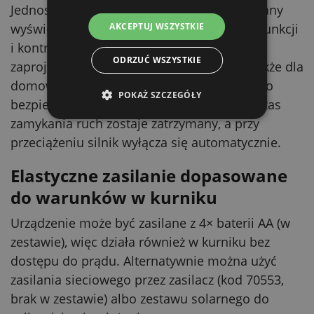
Jednostka sterująca ma czytelny, podświetlany
wyświetlacz LCD, który ułatwia ustawianie funkcji
AKCEPTUJ WSZYSTKIE
i kontrolę programu. Obsługa jest
ODRZUĆ WSZYSTKIE
zaprojektowana tak, aby była zrozumiała także dla
domowych hodowców. Urządzenie dba też o
POKAŻ SZCZEGÓŁY
bezpieczeństwo: przy wykryciu oporu podczas
zamykania ruch zostaje zatrzymany, a przy
przeciążeniu silnik wyłącza się automatycznie.
Elastyczne zasilanie dopasowane
do warunków w kurniku
Urządzenie może być zasilane z 4× baterii AA (w
zestawie), więc działa również w kurniku bez
dostępu do prądu. Alternatywnie można użyć
zasilania sieciowego przez zasilacz (kod 70553,
brak w zestawie) albo zestawu solarnego do