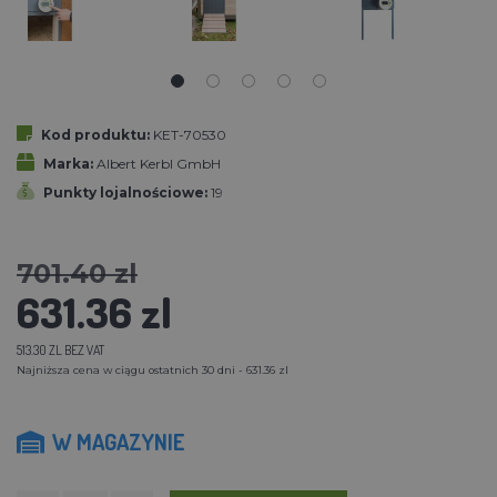
Kod produktu:
KET-70530
Marka:
Albert Kerbl GmbH
Punkty lojalnościowe:
19
701.40 zl
631.36 zl
513.30 ZL BEZ VAT
Najniższa cena w ciągu ostatnich 30 dni - 631.36 zl
W MAGAZYNIE