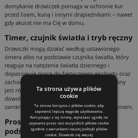
domykanie drzwiczek pomaga w ochronie kur
przed lisem, kuną i innymi drapieżnikami – nawet
gdy akurat nie ma Cię w domu.
Timer, czujnik światła i tryb ręczny
Drzwiczki mogą działać według ustawionego
timera albo na podstawie czujnika światła, który
reaguje na natężenie światła dziennego i
dopasowuje pracę do faktycznego wschodu oraz
zachodu słońca w każdej porze roku. Dostępny
Ta strona używa plików
jest również tryb ręczny, dzięki czemu w
cookie
dowolnym momencie możesz otworzyć lub
Ta strona korzysta z plików cookie, aby
zamknąć drzwiczki poza ustawionym programem.
zapewnić lepszą wygodę użytkowania.
Korzystając z tej strony, wyrażasz zgodę na
Proste ustawienia na
używanie przez nas wszystkich plików cookie
podświetlanym ekranie LCD
zgodnie z warunkami naszej polityki plików
cookie.
Dowiedz się więcej