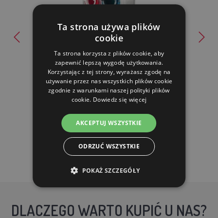
Ta strona używa plików
cookie
Zestaw do robienia podajnika / 1 szt
Ta strona korzysta z plików cookie, aby
zapewnić lepszą wygodę użytkowania.
Korzystając z tej strony, wyrażasz zgodę na
15.24 zl
używanie przez nas wszystkich plików cookie
zgodnie z warunkami naszej polityki plików
cookie.
Dowiedz się więcej
W MAGAZYNIE
DO KOSZYKA
AKCEPTUJ WSZYSTKIE
ODRZUĆ WSZYSTKIE
POKAŻ SZCZEGÓŁY
DLACZEGO WARTO KUPIĆ U NAS?