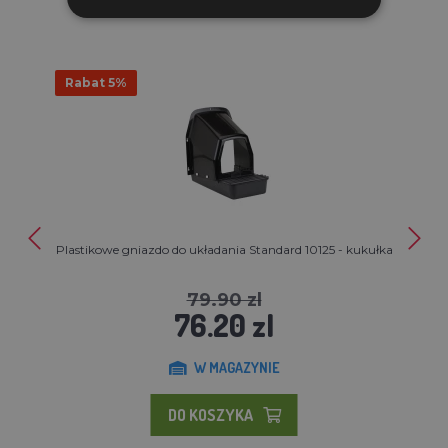
Rabat 5%
Plastikowe gniazdo do układania Standard 10125 - kukułka
79.90 zl
76.20 zl
W MAGAZYNIE
DO KOSZYKA