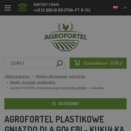
KONTAKT Z NAMI
+48 12 600 61 09 (PON-PT 9-15)
0 produkt(ów) - 0.00 zl
Główna strona
Woliery dla ptaków, karmniki
Budki, gniazda, podściółka
AGROFORTEL Plastikowe gniazdo dla gołębi - kukułka
KATEGORIE
AGROFORTEL PLASTIKOWE
GNIAZDO DLA GOŁĘBI - KUKUŁKA