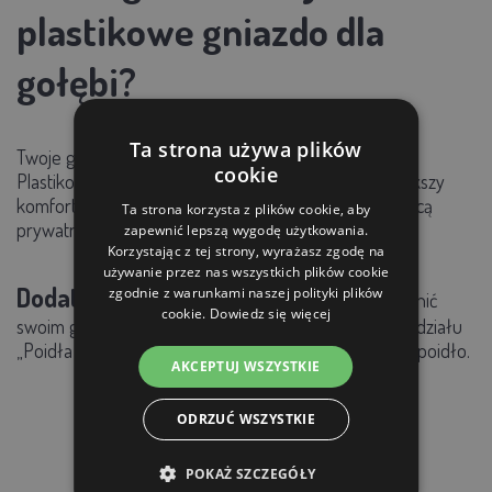
plastikowe gniazdo dla
gołębi?
Ta strona używa plików
Twoje gołębie zasługują na to, co najlepsze - i Ty też!
cookie
Plastikowe gniazdo dla gołębi nie tylko zapewnia większy
komfort gołębiom, ale także zapewnia im wystarczającą
Ta strona korzysta z plików cookie, aby
prywatność i chroni je przed złą pogodą.
zapewnić lepszą wygodę użytkowania.
Korzystając z tej strony, wyrażasz zgodę na
używanie przez nas wszystkich plików cookie
Dodatkowa wskazówka:
zgodnie z warunkami naszej polityki plików
Czy chcesz zapewnić
cookie.
Dowiedz się więcej
swoim gołębiom jeszcze większy komfort? Zajrzyj do działu
„Poidła i karmniki” i podaruj im np. nowy karmnik lub poidło.
AKCEPTUJ WSZYSTKIE
ODRZUĆ WSZYSTKIE
PRODUKTY POWIĄZANE
POKAŻ SZCZEGÓŁY