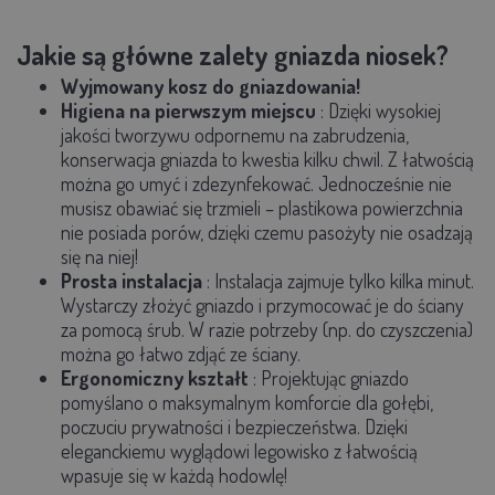
Jakie są główne zalety gniazda niosek?
Wyjmowany kosz do gniazdowania!
Higiena na pierwszym miejscu
:
Dzięki wysokiej
jakości tworzywu odpornemu na zabrudzenia,
konserwacja gniazda to kwestia kilku chwil. Z łatwością
można go umyć i zdezynfekować. Jednocześnie nie
musisz obawiać się trzmieli – plastikowa powierzchnia
nie posiada porów, dzięki czemu pasożyty nie osadzają
się na niej!
Prosta instalacja
:
Instalacja zajmuje tylko kilka minut.
Wystarczy złożyć gniazdo i przymocować je do ściany
za pomocą śrub. W razie potrzeby (np. do czyszczenia)
można go łatwo zdjąć ze ściany.
Ergonomiczny kształt
:
Projektując gniazdo
pomyślano o maksymalnym komforcie dla gołębi,
poczuciu prywatności i bezpieczeństwa. Dzięki
eleganckiemu wyglądowi legowisko z łatwością
wpasuje się w każdą hodowlę!