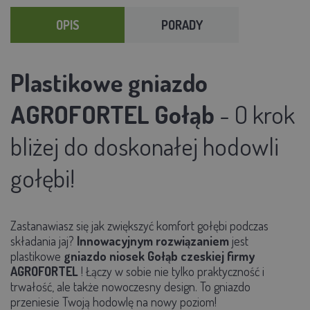
OPIS
PORADY
Plastikowe
gniazdo
AGROFORTEL Gołąb
- O krok
bliżej do doskonałej hodowli
gołębi!
Zastanawiasz się jak zwiększyć komfort gołębi podczas
składania jaj?
Innowacyjnym rozwiązaniem
jest
plastikowe
gniazdo niosek Gołąb
czeskiej firmy
AGROFORTEL
! Łączy w sobie nie tylko praktyczność i
trwałość, ale także nowoczesny design. To gniazdo
przeniesie Twoją hodowlę na nowy poziom!