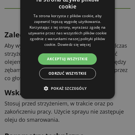
cookie
SZCZEGÓŁOWY OPIS
Ukryj
Ta strona korzysta z plików cookie, aby
zapewnić lepszą wygodę użytkowania.
Korzystając z tej strony, wyrażasz zgodę na
Zalecenie
używanie przez nas wszystkich plików cookie
zgodnie z warunkami naszej polityki plików
cookie.
Dowiedz się więcej
Aby wydłużyć żywotność głowicy tnącej, podczas
strzyżenia trzeba ją co 3–4 minuty smarować
AKCEPTUJ WSZYSTKIE
olejem. Przy zbyt cienkiej warstwie oleju między
zębami dochodzi do tarcia metalu o metal, przez
ODRZUĆ WSZYSTKIE
co głowica bardzo szybko się zużywa.
POKAŻ SZCZEGÓŁY
Wskazówka
Stosuj przed strzyżeniem, w trakcie oraz po
zakończeniu pracy. Użycie sprayu nie zastępuje
oleju do smarowania.