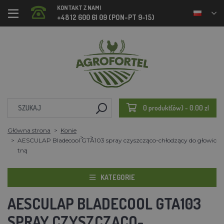
KONTAKT Z NAMI
+48 12 600 61 09 (PON-PT 9-15)
0 produkt(ów) - 0.00 zl
Główna strona
Konie
AESCULAP Bladecool GTA103 spray czyszcząco-chłodzący do głowic
tną
KATEGORIE
AESCULAP BLADECOOL GTA103
SPRAY CZYSZCZĄCO-