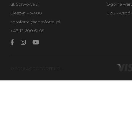
ul. Stawowa 91
Ogólne war
Cieszyn 43-400
B2B - współ
agrofortel@agrofortel.pl
+48 12 600 61 09
© 2026 AGROFORTEL.PL