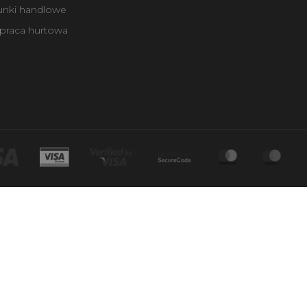
unki handlowe
praca hurtowa