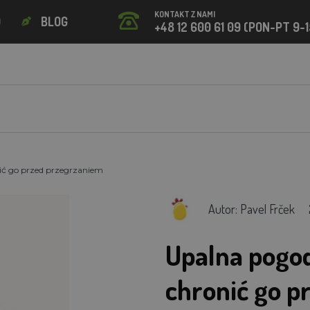
KONTAKT Z NAMI
O
BLOG
+48 12 600 61 09 (PON-PT 9-1
ić go przed przegrzaniem
Autor: Pavel Frček
Upalna pogod
chronić go p