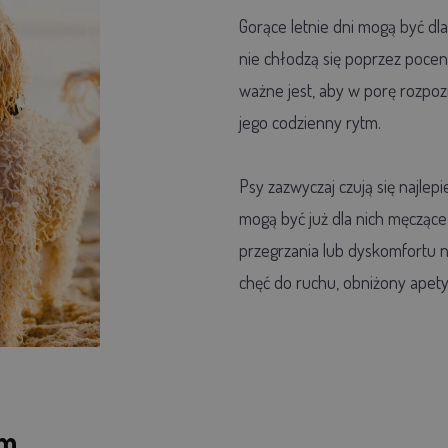
Gorące letnie dni mogą być dl
nie chłodzą się poprzez pocen
ważne jest, aby w porę rozpoz
jego codzienny rytm.
Psy zazwyczaj czują się najle
mogą być już dla nich męcząc
przegrzania lub dyskomfortu na
chęć do ruchu, obniżony apety
em