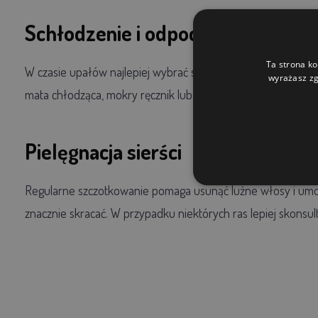
Schłodzenie i odpoczynek
Ta strona ko
W czasie upałów najlepiej wybrać spokojniejszy tryb dnia. 
wyrażasz zg
mata chłodząca, mokry ręcznik lub delikatne odświeżenie wod
Pielęgnacja sierści
Regularne szczotkowanie pomaga usunąć luźne włosy i umożl
znacznie skracać. W przypadku niektórych ras lepiej skonsul