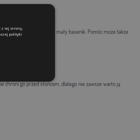
z tej strony,
bo przygotować mu w ogrodzie mały basenik. Pomóc może także
zej polityki
dowatą wodą.
e chroni go przed słońcem, dlatego nie zawsze warto ją