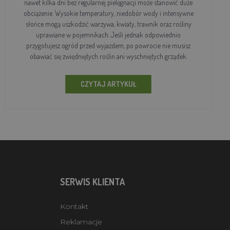
nawet kilka dni bez regularnej pielęgnacji może stanowić duże
obciążenie. Wysokie temperatury, niedobór wody i intensywne
słońce mogą uszkodzić warzywa, kwiaty, trawnik oraz rośliny
uprawiane w pojemnikach. Jeśli jednak odpowiednio
przygotujesz ogród przed wyjazdem, po powrocie nie musisz
obawiać się zwiędniętych roślin ani wyschniętych grządek.
CZYTAJ ARTYKUŁ
SERWIS KLIENTA
Kontakt
Reklamacje