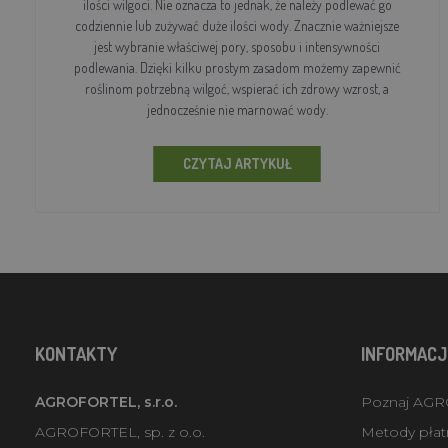
ilości wilgoci. Nie oznacza to jednak, że należy podlewać go
codziennie lub zużywać duże ilości wody. Znacznie ważniejsze
jest wybranie właściwej pory, sposobu i intensywności
podlewania. Dzięki kilku prostym zasadom możemy zapewnić
roślinom potrzebną wilgoć, wspierać ich zdrowy wzrost, a
jednocześnie nie marnować wody.
CZYTAJ ARTYKUŁ
KONTAKTY
INFORMACJ
AGROFORTEL, s.r.o.
Poznaj AG
AGROFORTEL, sp. z o.o.
Metody płatn