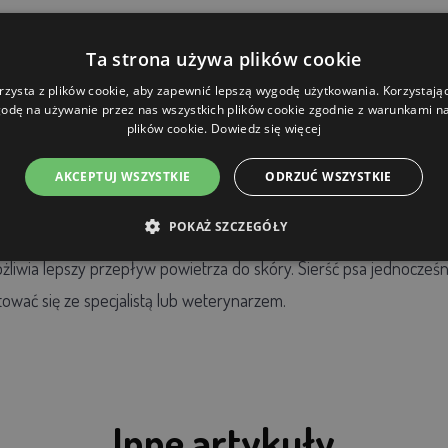
Ta strona używa plików cookie
rzysta z plików cookie, aby zapewnić lepszą wygodę użytkowania. Korzystając 
Jeśli pies lubi wodę, możesz zabrać go nad jezioro, strumień al
odę na używanie przez nas wszystkich plików cookie zgodnie z warunkami nas
plików cookie.
Dowiedz się więcej
ą. Nigdy jednak nie zmuszaj psa do kąpieli i nie schładzaj go lo
AKCEPTUJ WSZYSTKIE
ODRZUĆ WSZYSTKIE
POKAŻ SZCZEGÓŁY
iwia lepszy przepływ powietrza do skóry. Sierść psa jednocześni
tować się ze specjalistą lub weterynarzem.
Inne artykuły