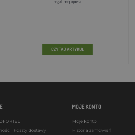
regularnej opieki.
CZYTAJ ARTYKUŁ
E
MOJE KONTO
ROFORTEL
Moje konto
ości i koszty dostawy
Historia zamówień